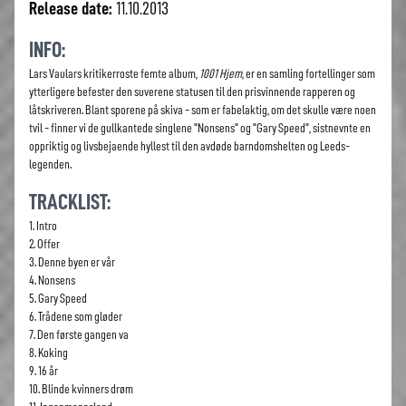
Release date:
11.10.2013
INFO:
Lars Vaulars kritikerroste femte album,
1001 Hjem
, er en samling fortellinger som
ytterligere befester den suverene statusen til den prisvinnende rapperen og
låtskriveren. Blant sporene på skiva - som er fabelaktig, om det skulle være noen
tvil - finner vi de gullkantede singlene "Nonsens" og "Gary Speed", sistnevnte en
oppriktig og livsbejaende hyllest til den avdøde barndomshelten og Leeds-
legenden.
TRACKLIST:
1. Intro
2. Offer
3. Denne byen er vår
4. Nonsens
5. Gary Speed
6. Trådene som gløder
7. Den første gangen va
8. Koking
9. 16 år
10. Blinde kvinners drøm