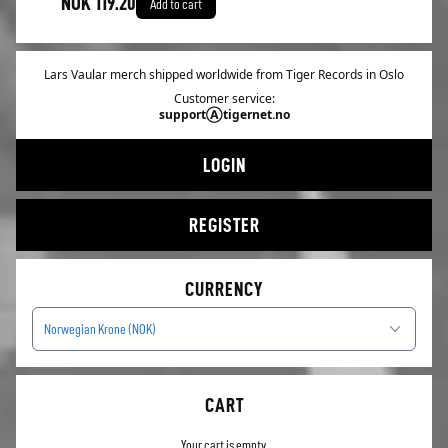
NOK 119.20
Add to cart
Lars Vaular merch shipped worldwide from Tiger Records in Oslo
Customer service:
supportⒶtigernet.no
LOGIN
REGISTER
CURRENCY
Norwegian Krone (NOK)
CART
Your cart is empty.