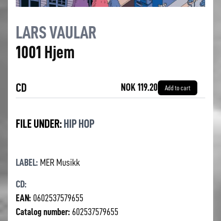
LARS VAULAR
1001 Hjem
CD
NOK 119.20
Add to cart
FILE UNDER:
HIP HOP
LABEL:
MER Musikk
CD:
EAN:
0602537579655
Catalog number:
602537579655